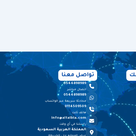
ك
تواصل معنا
0544898989
اتصال مباشر
0544898989
محادثة سريعة عبر الواتساب
0114509509
هاتف ثابت
info@altalbia.com
راسلنا في أي وقت
المملكة العربية السعودية
عرض الموقع على الخريطة