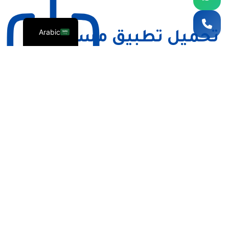
English
Arabic
تحميل تطبيق مساند
تطبيق مساند متوفر للجوال على الأندرويد والآيفون، وهو تطبيق رسمي
مدعوم من وزارة الموارد البشرية والتنمية الاجتماعية في المملكة لخدمة
العمالة المنزلية. يتيح لك بكل سهولة طلب وإصدار تأشيرة الاستقدام،
ومتابعة حالة التأشيرات السابقة خطوة بخطوة، بالإضافة إلى الاستفادة
من خدمة توثيق العامل/العاملة عبر آلية موثوقة تسهّل الإجراءات
وتحفظ حقوق جميع الأطراف.